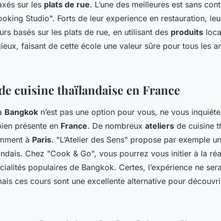
axés sur les
plats de rue
. L’une des meilleures est sans cont
king Studio". Forts de leur experience en restauration, leu
rs basés sur les plats de rue, en utilisant des
produits
loca
gieux, faisant de cette école une valeur sûre pour tous les 
 de cuisine thaïlandaise en France
’à
Bangkok
n’est pas une option pour vous, ne vous inquiéte
bien présente en
France
. De nombreux
ateliers
de cuisine t
amment à
Paris
. "L’Atelier des Sens" propose par exemple u
landais. Chez "Cook & Go", vous pourrez vous initier à la ré
écialités populaires de Bangkok. Certes, l’expérience ne se
ais ces cours sont une excellente alternative pour découvrir