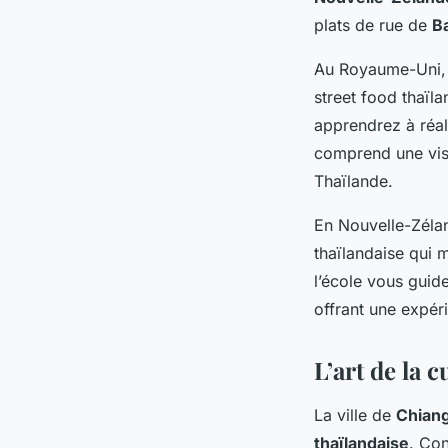
plats de rue de
B
Au Royaume-Uni, l
street food thaïl
apprendrez à réal
comprend une visi
Thaïlande.
En Nouvelle-Zélan
thaïlandaise qui m
l’école vous guid
offrant une expéri
L’art de la 
La ville de
Chiang
thaïlandaise
. Con