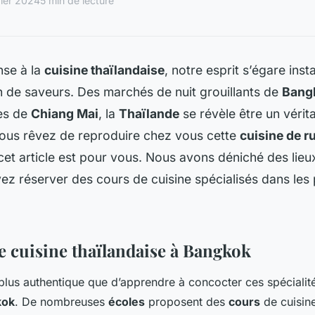
vier 2024
5 min de lecture
se à la
cuisine thaïlandaise
, notre esprit s’égare ins
 de saveurs. Des marchés de nuit grouillants de
Bang
ées de
Chiang Mai
, la
Thaïlande
se révèle être un vérit
 vous rêvez de reproduire chez vous cette
cuisine de r
cet article est pour vous. Nous avons déniché des lieu
z réserver des cours de cuisine spécialisés dans les 
e cuisine thaïlandaise à Bangkok
 plus authentique que d’apprendre à concocter ces spécialité
kok
. De nombreuses
écoles
proposent des
cours
de cuisine