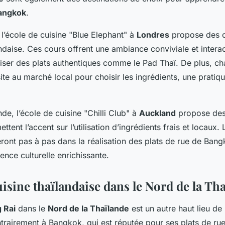
angkok
.
’école de cuisine "Blue Elephant" à
Londres
propose des c
andaise. Ces cours offrent une ambiance conviviale et intera
iser des plats authentiques comme le Pad Thaï. De plus, c
te au marché local pour choisir les ingrédients, une pratiq
de, l’école de cuisine "Chilli Club" à
Auckland
propose des 
ettent l’accent sur l’utilisation d’ingrédients frais et locaux.
eront pas à pas dans la réalisation des plats de rue de Bang
ence culturelle enrichissante.
cuisine thaïlandaise dans le Nord de la Th
 Rai
dans le
Nord de la Thaïlande
est un autre haut lieu de
trairement à Bangkok, qui est réputée pour ses plats de rue