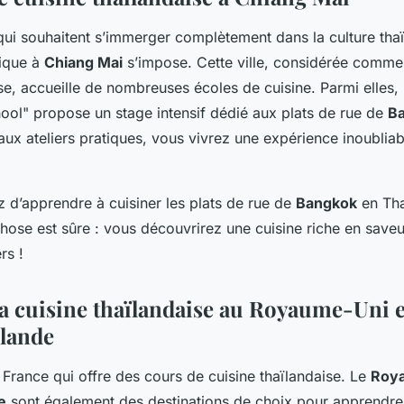
qui souhaitent s’immerger complètement dans la culture thaï
ique à
Chiang Mai
s’impose. Cette ville, considérée comme
ise, accueille de nombreuses écoles de cuisine. Parmi elles,
ol" propose un stage intensif dédié aux plats de rue de
B
aux ateliers pratiques, vous vivrez une expérience inoublia
 d’apprendre à cuisiner les plats de rue de
Bangkok
en Tha
hose est sûre : vous découvrirez une cuisine riche en saveur
rs !
a cuisine thaïlandaise au Royaume-Uni e
lande
a France qui offre des cours de cuisine thaïlandaise. Le
Roy
e
sont également des destinations de choix pour apprendre 