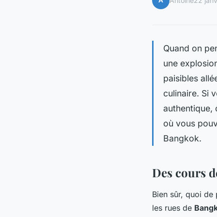
A
Antoine
22 jan
Quand on pen
une explosion
paisibles all
culinaire. Si
authentique, 
où vous pouve
Bangkok.
Des cours d
Bien sûr, quoi de
les rues de
Bang