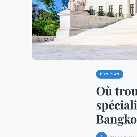
BON PLAN
Où trou
spécial
Bangko