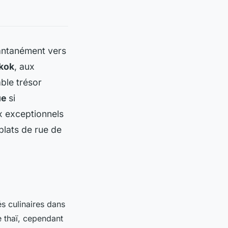
tantanément vers
kok
, aux
able trésor
ue
si
x exceptionnels
plats de rue de
s culinaires dans
 thaï, cependant