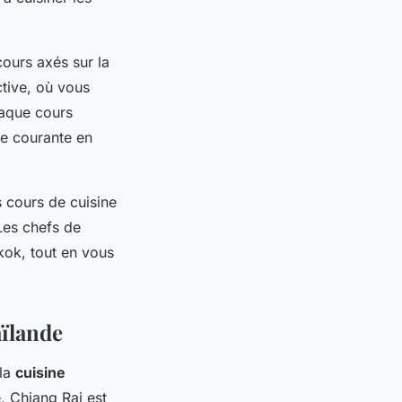
ours axés sur la
ctive, où vous
haque cours
ue courante en
cours de cuisine
 Les chefs de
kok, tout en vous
aïlande
 la
cuisine
, Chiang Rai est