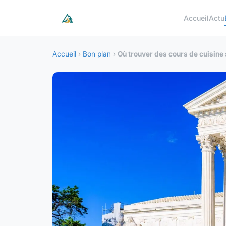
Accueil
Actu
Accueil
›
Bon plan
›
Où trouver des cours de cuisine 