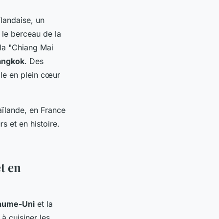
landaise, un
 le berceau de la
 la "Chiang Mai
angkok
. Des
ble en plein cœur
ïlande, en France
s et en histoire.
t en
aume-Uni
et la
à cuisiner les